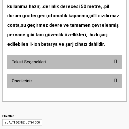
kullanıma hazır, .derinlik derecesi 50 metre, .pil
durum göstergesi,otomatik kapanma,çift sızdırmaz
conta,su geçirmez devre ve tamamen çevrelenmiş
pervane gibi tam güvenlik özellikleri, .hızlı şarj
edilebilen li-ion batarya ve şarj cihazı dahildir.
Taksit Seçenekleri
Önerileriniz
Bu ürünün fiyat bilgisi, resim, ürün açıklamalarında ve diğer konularda
yetersiz gördüğünüz noktaları öneri formunu kullanarak tarafımıza
iletebilirsiniz.
Görüş ve önerileriniz için teşekkür ederiz.
Etiketler :
sUALTI DENİZ JETİ-7000
Ürün resmi kalitesiz, bozuk veya görüntülenemiyor.