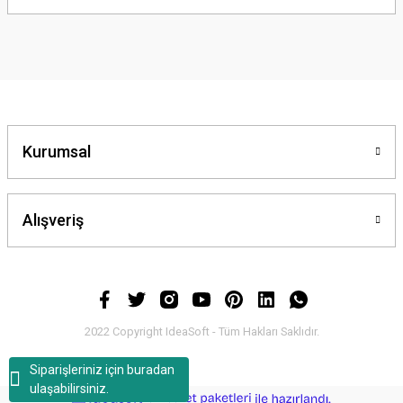
yetersiz gördüğünüz noktaları öneri formunu kullanarak tarafımıza
iletebilirsiniz.
Görüş ve önerileriniz için teşekkür ederiz.
Ürün resmi kalitesiz, bozuk veya görüntülenemiyor.
Ürün açıklamasında eksik bilgiler bulunuyor.
Ürün bilgilerinde hatalar bulunuyor.
Kurumsal
Ürün fiyatı diğer sitelerden daha pahalı.
Bu ürüne benzer farklı alternatifler olmalı.
Alışveriş
Gönder
2022 Copyright IdeaSoft - Tüm Hakları Saklıdır.
Siparişleriniz için buradan
ulaşabilirsiniz.
ideasoft
ile
e-