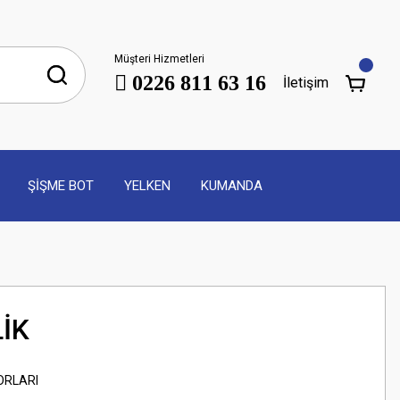
Müşteri Hizmetleri
0226 811 63 16
İletişim
ŞİŞME BOT
YELKEN
KUMANDA
LİK
ORLARI