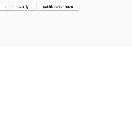
deniz muzu fiyat
satılık deniz muzu