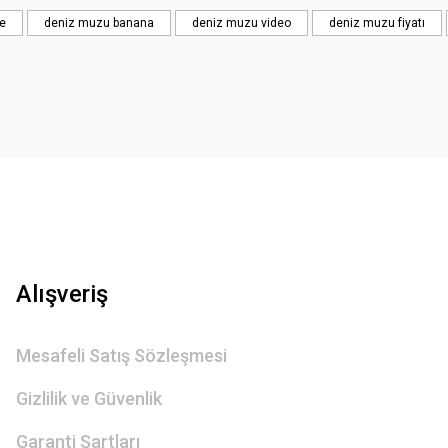
le
deniz muzu banana
deniz muzu video
deniz muzu fiyatı
Gönder
Alışveriş
Mesafeli Satış Sözleşmesi
Gizlilik ve Güvenlik
Garanti Şartları