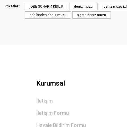
Ürün açıklamasında eksik bilgiler bulunuyor.
Etiketler :
jOBE SONAR 4 KİŞİLİK
deniz muzu
deniz muzu iz
Ürün bilgilerinde hatalar bulunuyor.
sahibinden deniz muzu
şişme deniz muzu
Ürün fiyatı diğer sitelerden daha pahalı.
Bu ürüne benzer farklı alternatifler olmalı.
Kurumsal
İletişim
İletişim Formu
Havale Bildirim Formu