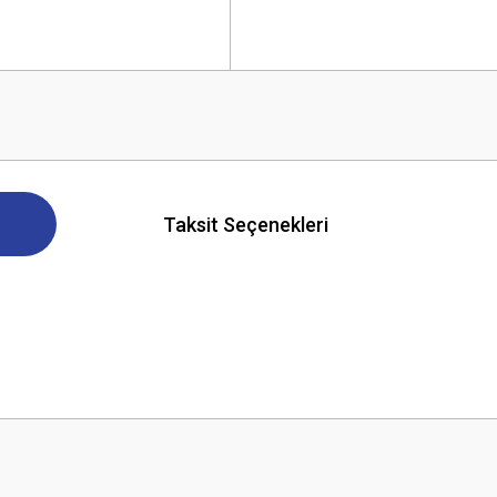
Taksit Seçenekleri
 yetersiz gördüğünüz noktaları öneri formunu kullanarak tarafımıza iletebilirsini