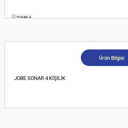
Ürün Bilgisi
JOBE SONAR 4 KİŞİLİK
Bu ürünün fiyat bilgisi, resim, ürün açıklamalarında ve diğer konularda
Görüş ve önerileriniz için teşekkür ederiz.
Ürün resmi kalitesiz, bozuk veya görüntülenemiyor.