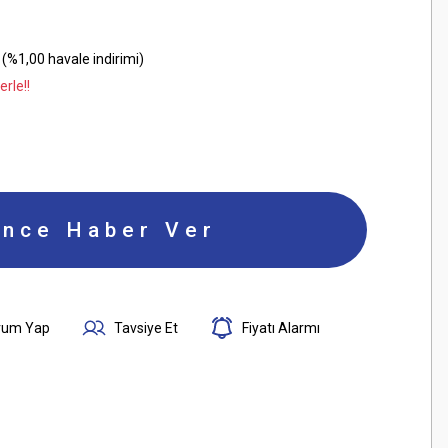
(%1,00 havale indirimi)
rle!!
ince Haber Ver
rum Yap
Tavsiye Et
Fiyatı Alarmı