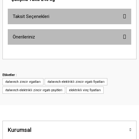
Taksit Seçenekleri
Önerileriniz
Bu ürünün fiyat bilgisi, resim, ürün açıklamalarında ve diğer konularda
yetersiz gördüğünüz noktaları öneri formunu kullanarak tarafımıza
iletebilirsiniz.
Görüş ve önerileriniz için teşekkür ederiz.
Etiketler :
ıtalwınch zincir ırgatları
ıtalwınch elektrikli zincir ırgatı fiyatları
Ürün resmi kalitesiz, bozuk veya görüntülenemiyor.
ıtalwınch elektrikli zincir ırgatı çeşitleri
elektrikli vinç fiyatları
Ürün açıklamasında eksik bilgiler bulunuyor.
Ürün bilgilerinde hatalar bulunuyor.
Ürün fiyatı diğer sitelerden daha pahalı.
Bu ürüne benzer farklı alternatifler olmalı.
Kurumsal