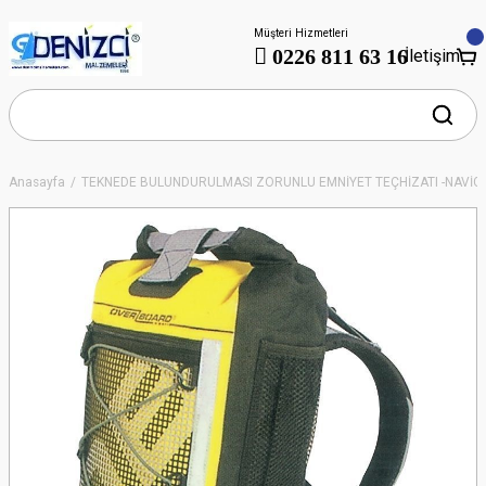
Müşteri Hizmetleri
0226 811 63 16
İletişim
Anasayfa
TEKNEDE BULUNDURULMASI ZORUNLU EMNİYET TEÇHİZATI -NAVİ