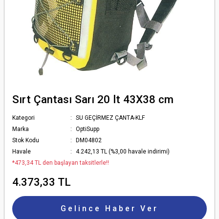
Sırt Çantası Sarı 20 lt 43X38 cm
Kategori
SU GEÇİRMEZ ÇANTA-KLF
Marka
OptiSupp
Stok Kodu
DM04802
Havale
4.242,13 TL (%3,00 havale indirimi)
*473,34 TL den başlayan taksitlerle!!
4.373,33 TL
Gelince Haber Ver