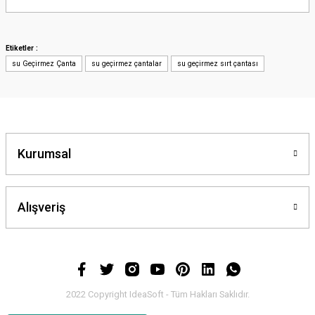
yetersiz gördüğünüz noktaları öneri formunu kullanarak tarafımıza
iletebilirsiniz.
Görüş ve önerileriniz için teşekkür ederiz.
Etiketler :
su Geçirmez Çanta
su geçirmez çantalar
su geçirmez sırt çantası
Ürün resmi kalitesiz, bozuk veya görüntülenemiyor.
Ürün açıklamasında eksik bilgiler bulunuyor.
Ürün bilgilerinde hatalar bulunuyor.
Ürün fiyatı diğer sitelerden daha pahalı.
Bu ürüne benzer farklı alternatifler olmalı.
Kurumsal
Alışveriş
Gönder
2022 Copyright IdeaSoft - Tüm Hakları Saklıdır.