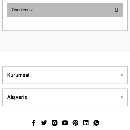
Önerileriniz
Bu ürünün fiyat bilgisi, resim, ürün açıklamalarında ve diğer konularda
yetersiz gördüğünüz noktaları öneri formunu kullanarak tarafımıza
iletebilirsiniz.
Görüş ve önerileriniz için teşekkür ederiz.
Ürün resmi kalitesiz, bozuk veya görüntülenemiyor.
Ürün açıklamasında eksik bilgiler bulunuyor.
Ürün bilgilerinde hatalar bulunuyor.
Kurumsal
Ürün fiyatı diğer sitelerden daha pahalı.
Bu ürüne benzer farklı alternatifler olmalı.
Alışveriş
Gönder