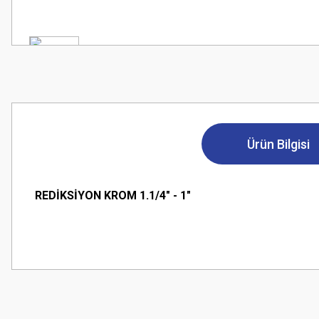
Ürün Bilgisi
REDİKSİYON KROM 1.1/4" - 1"
Bu ürünün fiyat bilgisi, resim, ürün açıklamalarında ve diğer konularda
Görüş ve önerileriniz için teşekkür ederiz.
Ürün resmi kalitesiz, bozuk veya görüntülenemiyor.