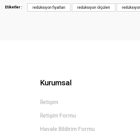
Ürün açıklamasında eksik bilgiler bulunuyor.
Etiketler :
redüksiyon fiyatları
redüksiyon ölçüleri
redüksiyo
Ürün bilgilerinde hatalar bulunuyor.
Ürün fiyatı diğer sitelerden daha pahalı.
Bu ürüne benzer farklı alternatifler olmalı.
Kurumsal
İletişim
İletişim Formu
Havale Bildirim Formu