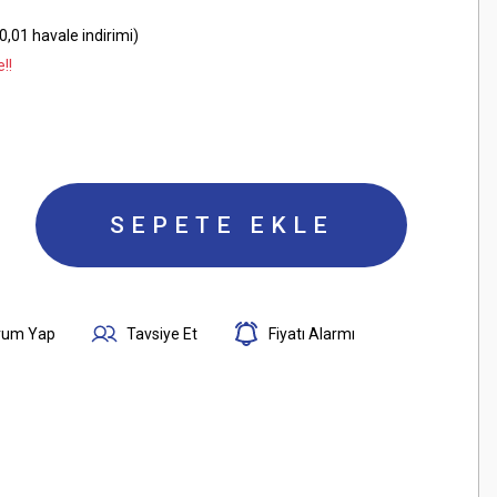
,01 havale indirimi)
!!
SEPETE EKLE
rum Yap
Tavsiye Et
Fiyatı Alarmı