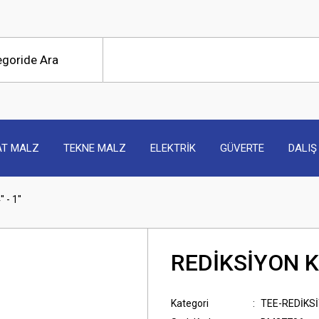
AT MALZ
TEKNE MALZ
ELEKTRİK
GÜVERTE
DALIŞ
- 1''
REDİKSİYON KRO
Kategori
TEE-REDİKS