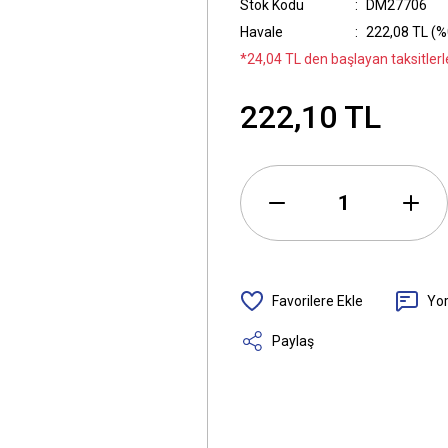
Stok Kodu
DM27706
Havale
222,08 TL (%0
*24,04 TL den başlayan taksitlerle
222,10 TL
Yo
Paylaş