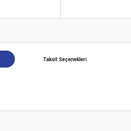
Taksit Seçenekleri
 yetersiz gördüğünüz noktaları öneri formunu kullanarak tarafımıza iletebilirsini