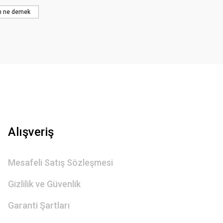
n ne demek
Gönder
Alışveriş
Mesafeli Satış Sözleşmesi
Gizlilik ve Güvenlik
Garanti Şartları