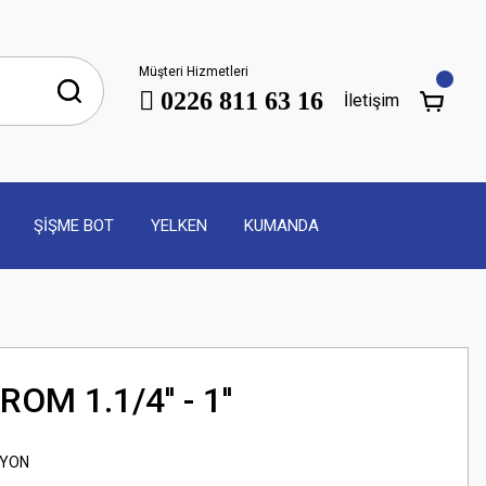
Müşteri Hizmetleri
0226 811 63 16
İletişim
ŞİŞME BOT
YELKEN
KUMANDA
M 1.1/4'' - 1''
İYON