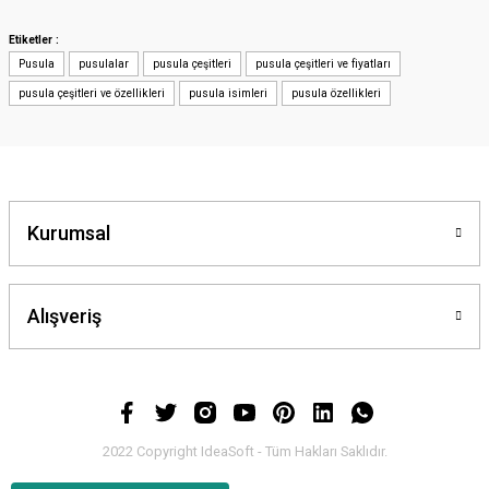
iletebilirsiniz.
Görüş ve önerileriniz için teşekkür ederiz.
Etiketler :
Pusula
pusulalar
pusula çeşitleri
pusula çeşitleri ve fiyatları
Ürün resmi kalitesiz, bozuk veya görüntülenemiyor.
pusula çeşitleri ve özellikleri
pusula isimleri
pusula özellikleri
Ürün açıklamasında eksik bilgiler bulunuyor.
Ürün bilgilerinde hatalar bulunuyor.
Ürün fiyatı diğer sitelerden daha pahalı.
Bu ürüne benzer farklı alternatifler olmalı.
Kurumsal
Alışveriş
Gönder
2022 Copyright IdeaSoft - Tüm Hakları Saklıdır.