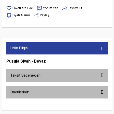
Yorum Yap
Tavsiye Et
Fiyatı Alarmı
Paylaş
Ürün Bilgisi
Pusula Siyah - Beyaz
Taksit Seçenekleri
Önerileriniz
Bu ürünün fiyat bilgisi, resim, ürün açıklamalarında ve diğer konularda
yetersiz gördüğünüz noktaları öneri formunu kullanarak tarafımıza