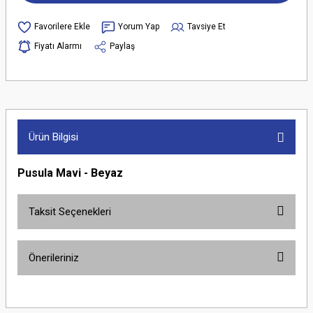
Yorum Yap
Tavsiye Et
Fiyatı Alarmı
Paylaş
Ürün Bilgisi
Pusula Mavi - Beyaz
Taksit Seçenekleri
Önerileriniz
Bu ürünün fiyat bilgisi, resim, ürün açıklamalarında ve diğer konularda
yetersiz gördüğünüz noktaları öneri formunu kullanarak tarafımıza