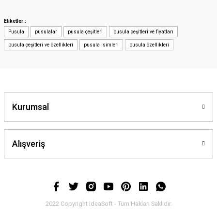
iletebilirsiniz.
Görüş ve önerileriniz için teşekkür ederiz.
Etiketler :
Pusula
pusulalar
pusula çeşitleri
pusula çeşitleri ve fiyatları
Ürün resmi kalitesiz, bozuk veya görüntülenemiyor.
pusula çeşitleri ve özellikleri
pusula isimleri
pusula özellikleri
Ürün açıklamasında eksik bilgiler bulunuyor.
Ürün bilgilerinde hatalar bulunuyor.
Ürün fiyatı diğer sitelerden daha pahalı.
Bu ürüne benzer farklı alternatifler olmalı.
Kurumsal
Alışveriş
Gönder
2022 Copyright IdeaSoft - Tüm Hakları Saklıdır.