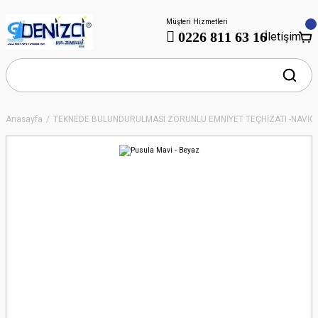
Müşteri Hizmetleri
0226 811 63 16
İletişim
Anasayfa
TEKNEDE BULUNDURULMASI ZORUNLU EMNİYET TEÇHİZATI -NAVİ