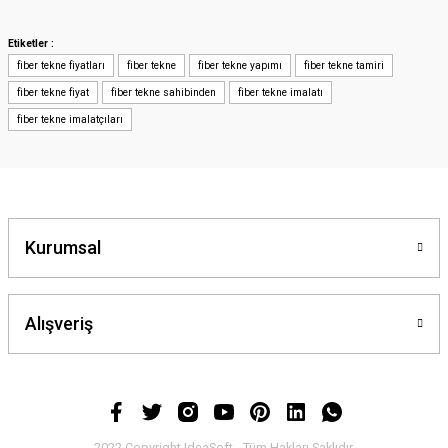
iletebilirsiniz.
Görüş ve önerileriniz için teşekkür ederiz.
Etiketler :
fiber tekne fiyatları
fiber tekne
fiber tekne yapımı
fiber tekne tamiri
Ürün resmi kalitesiz, bozuk veya görüntülenemiyor.
fiber tekne fiyat
fiber tekne sahibinden
fiber tekne imalatı
Ürün açıklamasında eksik bilgiler bulunuyor.
fiber tekne imalatçıları
Ürün bilgilerinde hatalar bulunuyor.
Ürün fiyatı diğer sitelerden daha pahalı.
Bu ürüne benzer farklı alternatifler olmalı.
Kurumsal
Alışveriş
Gönder
2022 Copyright IdeaSoft - Tüm Hakları Saklıdır.