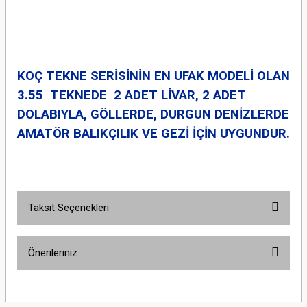
KOÇ TEKNE SERİSİNİN EN UFAK MODELİ OLAN
3.55 TEKNEDE 2 ADET LİVAR, 2 ADET
DOLABIYLA, GÖLLERDE, DURGUN DENİZLERDE
AMATÖR BALIKÇILIK VE GEZİ İÇİN UYGUNDUR.
Taksit Seçenekleri
Önerileriniz
Bu ürünün fiyat bilgisi, resim, ürün açıklamalarında ve diğer konularda
yetersiz gördüğünüz noktaları öneri formunu kullanarak tarafımıza