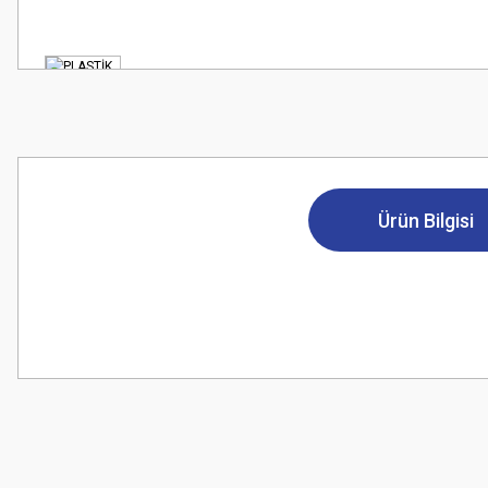
Ürün Bilgisi
Bu ürünün fiyat bilgisi, resim, ürün açıklamalarında ve diğer konularda
Görüş ve önerileriniz için teşekkür ederiz.
Ürün resmi kalitesiz, bozuk veya görüntülenemiyor.
Ürün açıklamasında eksik bilgiler bulunuyor.