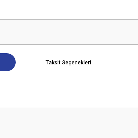
Taksit Seçenekleri
 yetersiz gördüğünüz noktaları öneri formunu kullanarak tarafımıza iletebilirsini