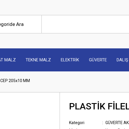
AT MALZ
TEKNE MALZ
ELEKTRİK
GÜVERTE
DALIŞ
İ CEP 205x10 MM
PLASTİK FİLE
Kategori
GÜVERTE AK