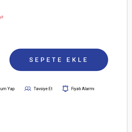
!!
SEPETE EKLE
rum Yap
Tavsiye Et
Fiyatı Alarmı