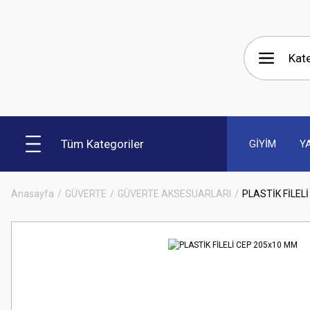
Tüm Kategoriler
GİYİM
Y
Anasayfa
GÜVERTE
GÜVERTE AKSESUARLARI
PLASTİK FİLEL