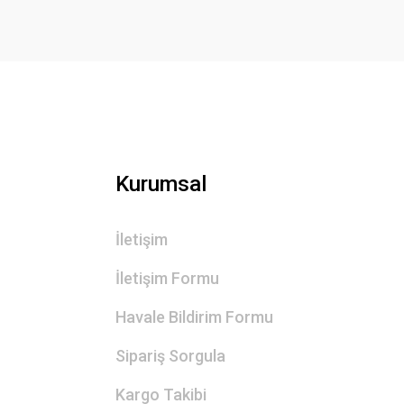
Ürün bilgilerinde hatalar bulunuyor.
Ürün fiyatı diğer sitelerden daha pahalı.
Bu ürüne benzer farklı alternatifler olmalı.
Kurumsal
İletişim
İletişim Formu
Havale Bildirim Formu
Sipariş Sorgula
Kargo Takibi