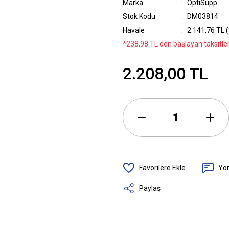
Marka
OptiSupp
Stok Kodu
DM03814
Havale
2.141,76 TL (
*238,98 TL den başlayan taksitler
2.208,00 TL
Yo
Paylaş