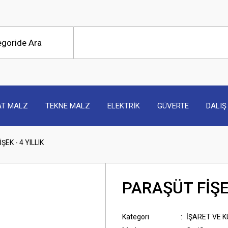
AT MALZ
TEKNE MALZ
ELEKTRİK
GÜVERTE
DALIŞ
EK - 4 YILLIK
PARAŞÜT FİŞEK
Kategori
İŞARET VE 