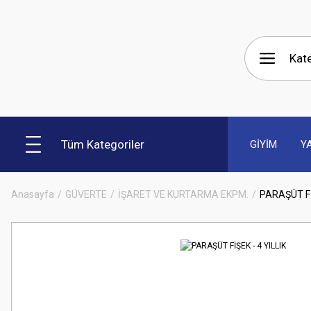
Tüm Kategoriler
GİYİM
Y
Anasayfa
GÜVERTE
İŞARET VE KURTARMA EKPM.
PARAŞÜT FİŞ