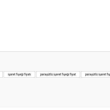
 yetersiz gördüğünüz noktaları öneri formunu kullanarak tarafımıza iletebilirsini
işaret fişeği fiyatı
paraşütlü işaret fişeği fiyat
paraşütlü işaret fiş