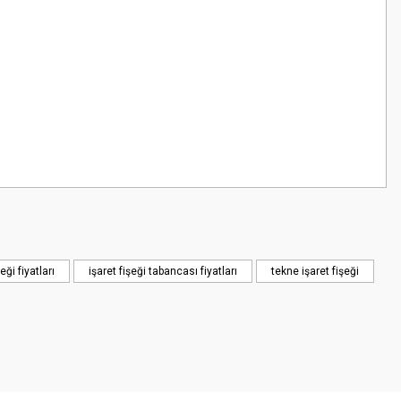
z.
eği fiyatları
işaret fişeği tabancası fiyatları
tekne işaret fişeği