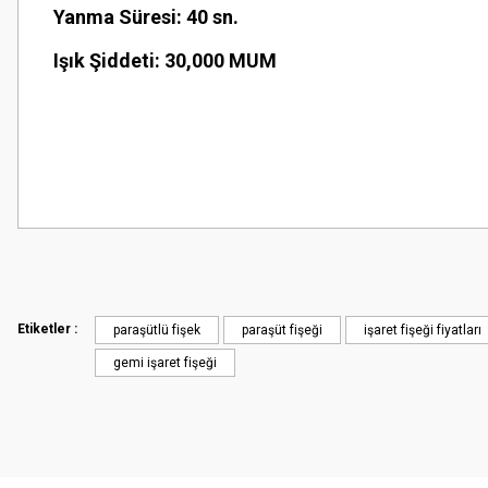
Yanma Süresi: 40 sn.
Işık Şiddeti: 30,000 MUM
Bu ürünün fiyat bilgisi, resim, ürün açıklamalarında ve diğer konularda
Görüş ve önerileriniz için teşekkür ederiz.
Ürün resmi kalitesiz, bozuk veya görüntülenemiyor.
Ürün açıklamasında eksik bilgiler bulunuyor.
Etiketler :
paraşütlü fişek
paraşüt fişeği
işaret fişeği fiyatları
Ürün bilgilerinde hatalar bulunuyor.
gemi işaret fişeği
Ürün fiyatı diğer sitelerden daha pahalı.
Bu ürüne benzer farklı alternatifler olmalı.