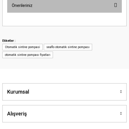
Önerileriniz
Bu ürünün fiyat bilgisi, resim, ürün açıklamalarında ve diğer konularda
yetersiz gördüğünüz noktaları öneri formunu kullanarak tarafımıza
iletebilirsiniz.
Görüş ve önerileriniz için teşekkür ederiz.
Etiketler :
Otomatik sintine pompasi
seaflo otomatik sintine pompası
Ürün resmi kalitesiz, bozuk veya görüntülenemiyor.
otomatik sintine pompası fiyatları
Ürün açıklamasında eksik bilgiler bulunuyor.
Ürün bilgilerinde hatalar bulunuyor.
Ürün fiyatı diğer sitelerden daha pahalı.
Bu ürüne benzer farklı alternatifler olmalı.
Kurumsal
Alışveriş
Gönder