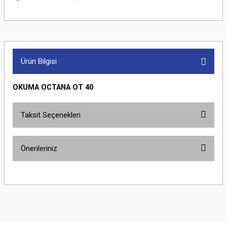
Ürün Bilgisi
OKUMA OCTANA OT 40
Taksit Seçenekleri
Önerileriniz
Bu ürünün fiyat bilgisi, resim, ürün açıklamalarında ve diğer konularda
yetersiz gördüğünüz noktaları öneri formunu kullanarak tarafımıza
iletebilirsiniz.
Görüş ve önerileriniz için teşekkür ederiz.