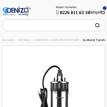
Müşteri Hizmetleri
0226 811 63 16
İletişim
Anasayfa
YAT MALZ
HİDRAFOR ve MACARATÖR POMP
Su Mazot Transfer