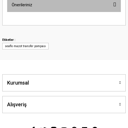
Önerileriniz
Bu ürünün fiyat bilgisi, resim, ürün açıklamalarında ve diğer konularda
yetersiz gördüğünüz noktaları öneri formunu kullanarak tarafımıza
iletebilirsiniz.
Görüş ve önerileriniz için teşekkür ederiz.
Etiketler :
seaflo mazot transfer pompası
Ürün resmi kalitesiz, bozuk veya görüntülenemiyor.
Ürün açıklamasında eksik bilgiler bulunuyor.
Ürün bilgilerinde hatalar bulunuyor.
Ürün fiyatı diğer sitelerden daha pahalı.
Bu ürüne benzer farklı alternatifler olmalı.
Kurumsal
Alışveriş
Gönder