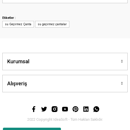
yetersiz gördüğünüz noktaları öneri formunu kullanarak tarafımıza
iletebilirsiniz.
Görüş ve önerileriniz için teşekkür ederiz.
Etiketler :
su Geçirmez Çanta
su geçirmez çantalar
Ürün resmi kalitesiz, bozuk veya görüntülenemiyor.
Ürün açıklamasında eksik bilgiler bulunuyor.
Ürün bilgilerinde hatalar bulunuyor.
Ürün fiyatı diğer sitelerden daha pahalı.
Bu ürüne benzer farklı alternatifler olmalı.
Kurumsal
Alışveriş
Gönder
2022 Copyright IdeaSoft - Tüm Hakları Saklıdır.