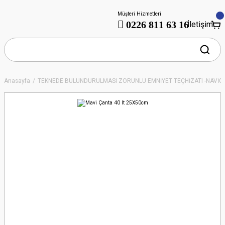
Müşteri Hizmetleri
0226 811 63 16
İletişim
Anasayfa
TEKNEDE BULUNDURULMASI ZORUNLU EMNİYET TEÇHİZATI -NAVİ