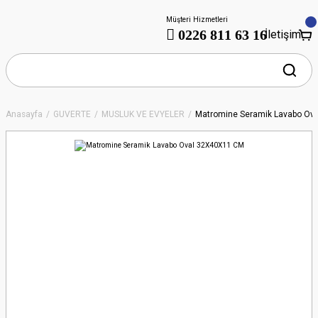
Müşteri Hizmetleri
0226 811 63 16
İletişim
Anasayfa
GÜVERTE
MUSLUK VE EVYELER
Matromine Seramik Lavabo Ov