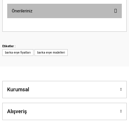
Önerileriniz
Bu ürünün fiyat bilgisi, resim, ürün açıklamalarında ve diğer konularda
yetersiz gördüğünüz noktaları öneri formunu kullanarak tarafımıza
iletebilirsiniz.
Görüş ve önerileriniz için teşekkür ederiz.
Etiketler :
barka evye fiyatları
barka evye modelleri
Ürün resmi kalitesiz, bozuk veya görüntülenemiyor.
Ürün açıklamasında eksik bilgiler bulunuyor.
Ürün bilgilerinde hatalar bulunuyor.
Ürün fiyatı diğer sitelerden daha pahalı.
Bu ürüne benzer farklı alternatifler olmalı.
Kurumsal
Alışveriş
Gönder