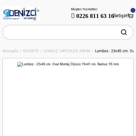
Müşteri Hizmetleri
0226 811 63 16
İletişim
Anasayfa
GÜVERTE
LUMBUZ, HATCHLER, KAPAK
Lumboz - 23x45 cm. Ova