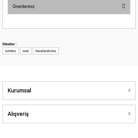
Önerileriniz
Bu ürünün fiyat bilgisi, resim, ürün açıklamalarında ve diğer konularda
yetersiz gördüğünüz noktaları öneri formunu kullanarak tarafımıza
iletebilirsiniz.
Görüş ve önerileriniz için teşekkür ederiz.
Etiketler :
lumboz
oval
havalandırma
Ürün resmi kalitesiz, bozuk veya görüntülenemiyor.
Ürün açıklamasında eksik bilgiler bulunuyor.
Ürün bilgilerinde hatalar bulunuyor.
Ürün fiyatı diğer sitelerden daha pahalı.
Bu ürüne benzer farklı alternatifler olmalı.
Kurumsal
Alışveriş
Gönder