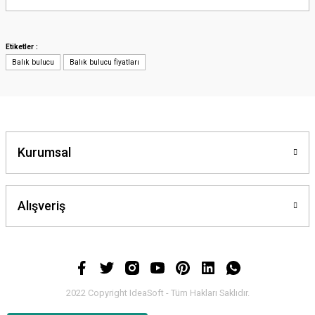
yetersiz gördüğünüz noktaları öneri formunu kullanarak tarafımıza
iletebilirsiniz.
Görüş ve önerileriniz için teşekkür ederiz.
Etiketler :
Balık bulucu
Balık bulucu fiyatları
Ürün resmi kalitesiz, bozuk veya görüntülenemiyor.
Ürün açıklamasında eksik bilgiler bulunuyor.
Ürün bilgilerinde hatalar bulunuyor.
Ürün fiyatı diğer sitelerden daha pahalı.
Bu ürüne benzer farklı alternatifler olmalı.
Kurumsal
Alışveriş
Gönder
2022 Copyright IdeaSoft - Tüm Hakları Saklıdır.