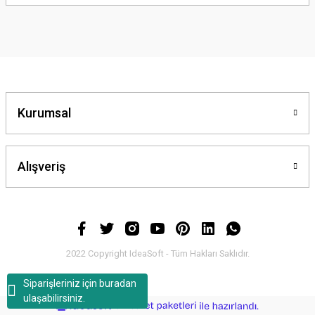
yetersiz gördüğünüz noktaları öneri formunu kullanarak tarafımıza
iletebilirsiniz.
Görüş ve önerileriniz için teşekkür ederiz.
Ürün resmi kalitesiz, bozuk veya görüntülenemiyor.
Ürün açıklamasında eksik bilgiler bulunuyor.
Ürün bilgilerinde hatalar bulunuyor.
Kurumsal
Ürün fiyatı diğer sitelerden daha pahalı.
Bu ürüne benzer farklı alternatifler olmalı.
Alışveriş
Gönder
2022 Copyright IdeaSoft - Tüm Hakları Saklıdır.
Siparişleriniz için buradan
ulaşabilirsiniz.
ideasoft
ile
e-