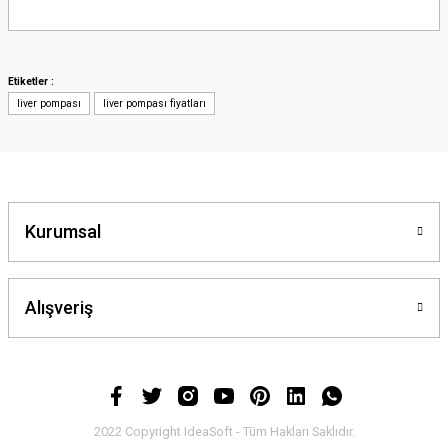
Bu ürünün fiyat bilgisi, resim, ürün açıklamalarında ve diğer konularda
yetersiz gördüğünüz noktaları öneri formunu kullanarak tarafımıza
iletebilirsiniz.
Görüş ve önerileriniz için teşekkür ederiz.
Etiketler :
liver pompası
liver pompası fiyatları
Ürün resmi kalitesiz, bozuk veya görüntülenemiyor.
Ürün açıklamasında eksik bilgiler bulunuyor.
Ürün bilgilerinde hatalar bulunuyor.
Ürün fiyatı diğer sitelerden daha pahalı.
Bu ürüne benzer farklı alternatifler olmalı.
Kurumsal
Alışveriş
Gönder
2022 Copyright IdeaSoft - Tüm Hakları Saklıdır.