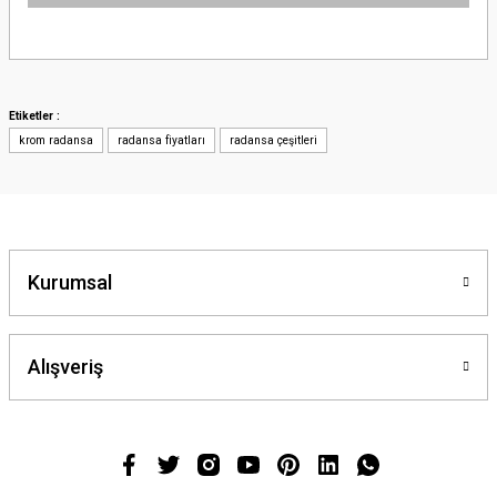
Bu ürünün fiyat bilgisi, resim, ürün açıklamalarında ve diğer konularda
yetersiz gördüğünüz noktaları öneri formunu kullanarak tarafımıza
iletebilirsiniz.
Görüş ve önerileriniz için teşekkür ederiz.
Etiketler :
krom radansa
radansa fiyatları
radansa çeşitleri
Ürün resmi kalitesiz, bozuk veya görüntülenemiyor.
Ürün açıklamasında eksik bilgiler bulunuyor.
Ürün bilgilerinde hatalar bulunuyor.
Ürün fiyatı diğer sitelerden daha pahalı.
Bu ürüne benzer farklı alternatifler olmalı.
Kurumsal
Alışveriş
Gönder