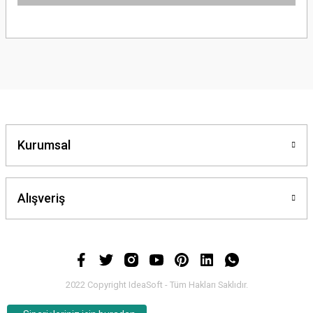
Bu ürünün fiyat bilgisi, resim, ürün açıklamalarında ve diğer konularda
yetersiz gördüğünüz noktaları öneri formunu kullanarak tarafımıza
iletebilirsiniz.
Görüş ve önerileriniz için teşekkür ederiz.
Ürün resmi kalitesiz, bozuk veya görüntülenemiyor.
Ürün açıklamasında eksik bilgiler bulunuyor.
Ürün bilgilerinde hatalar bulunuyor.
Kurumsal
Ürün fiyatı diğer sitelerden daha pahalı.
Bu ürüne benzer farklı alternatifler olmalı.
Alışveriş
Gönder
2022 Copyright IdeaSoft - Tüm Hakları Saklıdır.