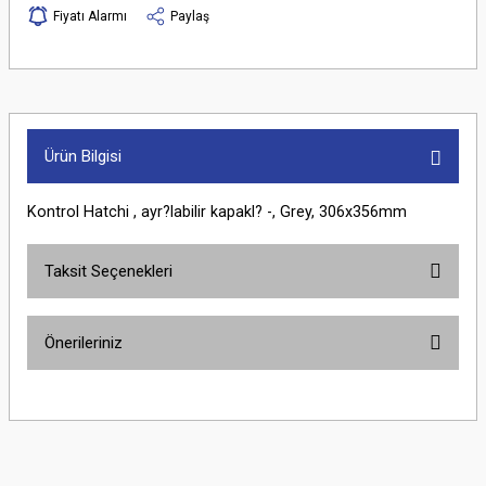
Fiyatı Alarmı
Paylaş
Ürün Bilgisi
Kontrol Hatchi , ayr?labilir kapakl? -, Grey, 306x356mm
Taksit Seçenekleri
Önerileriniz
Bu ürünün fiyat bilgisi, resim, ürün açıklamalarında ve diğer konularda
yetersiz gördüğünüz noktaları öneri formunu kullanarak tarafımıza
iletebilirsiniz.
Görüş ve önerileriniz için teşekkür ederiz.