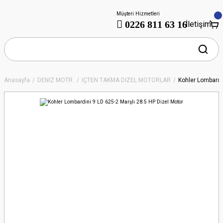
Müşteri Hizmetleri
0226 811 63 16
İletişim
Anasayfa
DENİZ MOTR.
İÇTEN TAKMA DİZEL MOTORLAR
Kohler Lombardin