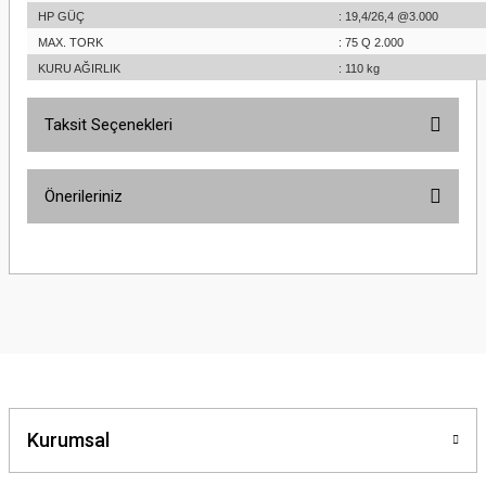
HP GÜÇ
: 19,4/26,4 @3.000
MAX. TORK
: 75 Q 2.000
KURU AĞIRLIK
: 110 kg
Taksit Seçenekleri
Önerileriniz
Bu ürünün fiyat bilgisi, resim, ürün açıklamalarında ve diğer konularda
yetersiz gördüğünüz noktaları öneri formunu kullanarak tarafımıza
iletebilirsiniz.
Görüş ve önerileriniz için teşekkür ederiz.
Ürün resmi kalitesiz, bozuk veya görüntülenemiyor.
Ürün açıklamasında eksik bilgiler bulunuyor.
Ürün bilgilerinde hatalar bulunuyor.
Kurumsal
Ürün fiyatı diğer sitelerden daha pahalı.