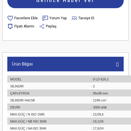
Gelince Haber Ver
Yorum Yap
Tavsiye Et
Fiyatı Alarmı
Paylaş
Ürün Bilgisi
MODEL
: 9 LD 626.2
SİLİNDİR
: 2
ÇAPxSTROK
: 95x88 mm
SİLİNDİR HACMİ
: 1248 cm³
DEVİR-
: 3000 d/dk
MAX.GÜÇ / N ISO 1585
: 21/28,6
MAX.GÜÇ / NB ISO 3046
: 19,1/26
MAX.GÜÇ / NA ISO 3046
: 17,6/24