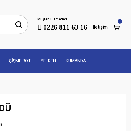
Müşteri Hizmetleri
0226 811 63 16
İletişim
ŞİŞME BOT
YELKEN
KUMANDA
NDÜ
R