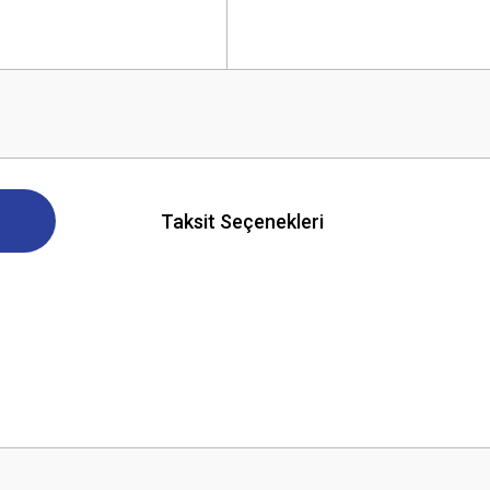
Taksit Seçenekleri
 yetersiz gördüğünüz noktaları öneri formunu kullanarak tarafımıza iletebilirsini