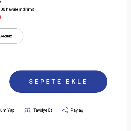
S
00 havale indirimi)
!
SEPETE EKLE
rum Yap
Tavsiye Et
Paylaş