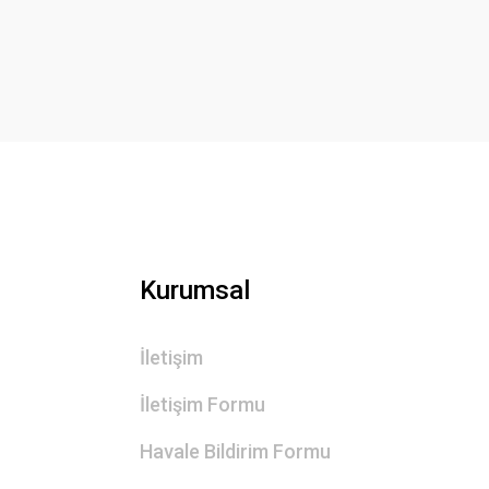
Ürün resmi kalitesiz, bozuk veya görüntülenemiyor.
Ürün açıklamasında eksik bilgiler bulunuyor.
Ürün bilgilerinde hatalar bulunuyor.
Ürün fiyatı diğer sitelerden daha pahalı.
Bu ürüne benzer farklı alternatifler olmalı.
Kurumsal
İletişim
İletişim Formu
Havale Bildirim Formu