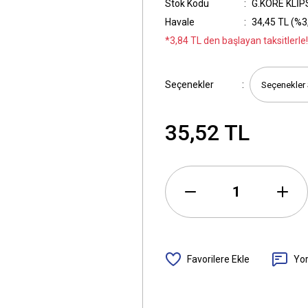
Stok Kodu
G.KORE KLİP
Havale
34,45 TL (%3,
*3,84 TL den başlayan taksitlerle!
Seçenekler
35,52 TL
Yo