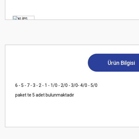
Ürün Bilgisi
6 - 5 - 7 - 3 - 2 - 1 - 1/0 - 2/0 - 3/0- 4/0 - 5/0
paket te 5 adet bulunmaktadır
Bu ürünün fiyat bilgisi, resim, ürün açıklamalarında ve diğer konularda
Görüş ve önerileriniz için teşekkür ederiz.