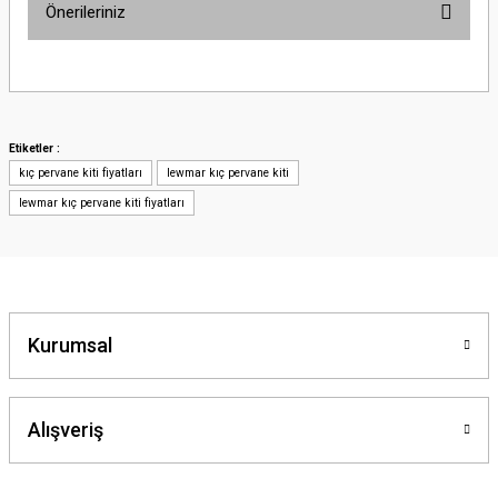
Önerileriniz
Bu ürünün fiyat bilgisi, resim, ürün açıklamalarında ve diğer konularda
yetersiz gördüğünüz noktaları öneri formunu kullanarak tarafımıza
iletebilirsiniz.
Görüş ve önerileriniz için teşekkür ederiz.
Etiketler :
kıç pervane kiti fiyatları
lewmar kıç pervane kiti
Ürün resmi kalitesiz, bozuk veya görüntülenemiyor.
lewmar kıç pervane kiti fiyatları
Ürün açıklamasında eksik bilgiler bulunuyor.
Ürün bilgilerinde hatalar bulunuyor.
Ürün fiyatı diğer sitelerden daha pahalı.
Bu ürüne benzer farklı alternatifler olmalı.
Kurumsal
Alışveriş
Gönder