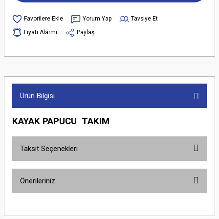
Yorum Yap
Tavsiye Et
Fiyatı Alarmı
Paylaş
Ürün Bilgisi
KAYAK PAPUCU TAKIM
Taksit Seçenekleri
Önerileriniz
Bu ürünün fiyat bilgisi, resim, ürün açıklamalarında ve diğer konularda
yetersiz gördüğünüz noktaları öneri formunu kullanarak tarafımıza