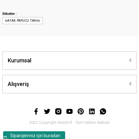
iletebilirsiniz.
Görüş ve önerileriniz için teşekkür ederiz.
Etiketler :
kAYAK PAPUCU TAKIm
Ürün resmi kalitesiz, bozuk veya görüntülenemiyor.
Ürün açıklamasında eksik bilgiler bulunuyor.
Ürün bilgilerinde hatalar bulunuyor.
Ürün fiyatı diğer sitelerden daha pahalı.
Bu ürüne benzer farklı alternatifler olmalı.
Kurumsal
Alışveriş
Gönder
2022 Copyright IdeaSoft - Tüm Hakları Saklıdır.
Siparişleriniz için buradan