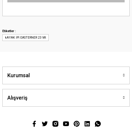
Bu ürünün fiyat bilgisi, resim, ürün açıklamalarında ve diğer konularda
yetersiz gördüğünüz noktaları öneri formunu kullanarak tarafımıza
iletebilirsiniz.
Görüş ve önerileriniz için teşekkür ederiz.
Etiketler :
kAYAK İPİ EASTERNER 23 Mt
Ürün resmi kalitesiz, bozuk veya görüntülenemiyor.
Ürün açıklamasında eksik bilgiler bulunuyor.
Ürün bilgilerinde hatalar bulunuyor.
Ürün fiyatı diğer sitelerden daha pahalı.
Bu ürüne benzer farklı alternatifler olmalı.
Kurumsal
Alışveriş
Gönder