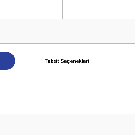
Taksit Seçenekleri
 yetersiz gördüğünüz noktaları öneri formunu kullanarak tarafımıza iletebilirsini