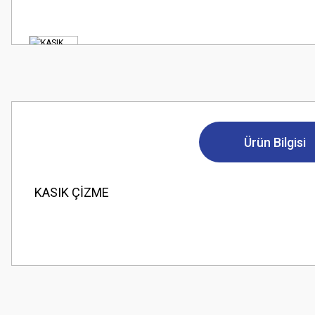
Ürün Bilgisi
KASIK ÇİZME
Bu ürünün fiyat bilgisi, resim, ürün açıklamalarında ve diğer konularda
Görüş ve önerileriniz için teşekkür ederiz.
Ürün resmi kalitesiz, bozuk veya görüntülenemiyor.