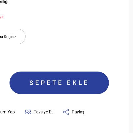
nliği
E
!!
SEPETE EKLE
rum Yap
Tavsiye Et
Paylaş