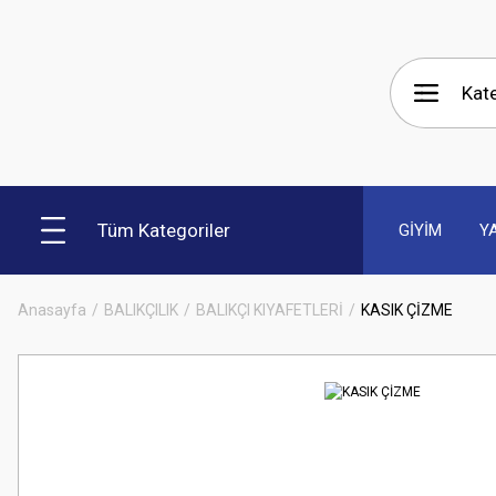
Tüm Kategoriler
GİYİM
Y
Anasayfa
BALIKÇILIK
BALIKÇI KIYAFETLERİ
KASIK ÇİZME