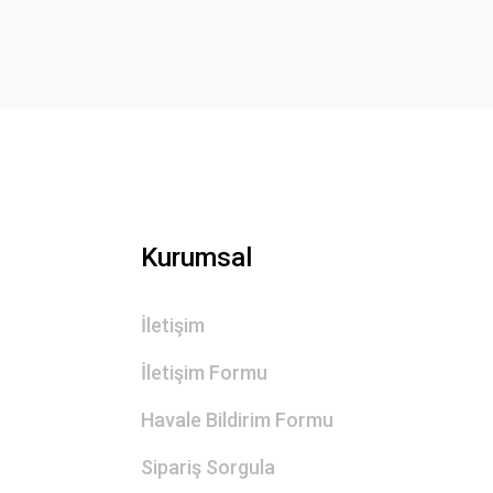
Ürün açıklamasında eksik bilgiler bulunuyor.
Ürün bilgilerinde hatalar bulunuyor.
Ürün fiyatı diğer sitelerden daha pahalı.
Bu ürüne benzer farklı alternatifler olmalı.
Kurumsal
İletişim
İletişim Formu
Havale Bildirim Formu
Sipariş Sorgula