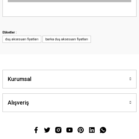
Bu ürünün fiyat bilgisi, resim, ürün açıklamalarında ve diğer konularda
yetersiz gördüğünüz noktaları öneri formunu kullanarak tarafımıza
iletebilirsiniz.
Görüş ve önerileriniz için teşekkür ederiz.
Etiketler :
duş aksesuarı fiyatları
barka duş aksesuarı fiyatları
Ürün resmi kalitesiz, bozuk veya görüntülenemiyor.
Ürün açıklamasında eksik bilgiler bulunuyor.
Ürün bilgilerinde hatalar bulunuyor.
Ürün fiyatı diğer sitelerden daha pahalı.
Bu ürüne benzer farklı alternatifler olmalı.
Kurumsal
Alışveriş
Gönder