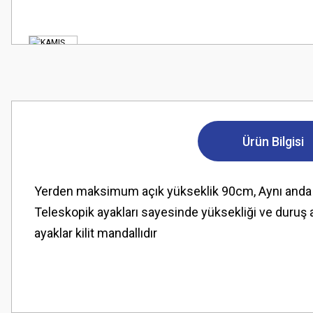
Ürün Bilgisi
Yerden maksimum açık yükseklik 90cm, Aynı anda 4 
Teleskopik ayakları sayesinde yüksekliği ve duruş a
ayaklar kilit mandallıdır
Bu ürünün fiyat bilgisi, resim, ürün açıklamalarında ve diğer konularda
Görüş ve önerileriniz için teşekkür ederiz.