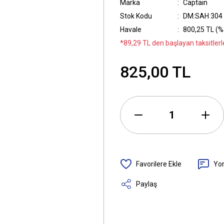
Marka
Captain
Stok Kodu
DM:SAH 304
Havale
800,25 TL (%3
*89,29 TL den başlayan taksitlerle
825,00 TL
Yo
Paylaş