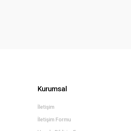
Ürün resmi kalitesiz, bozuk veya görüntülenemiyor.
Ürün açıklamasında eksik bilgiler bulunuyor.
Ürün bilgilerinde hatalar bulunuyor.
Ürün fiyatı diğer sitelerden daha pahalı.
Bu ürüne benzer farklı alternatifler olmalı.
Kurumsal
İletişim
İletişim Formu