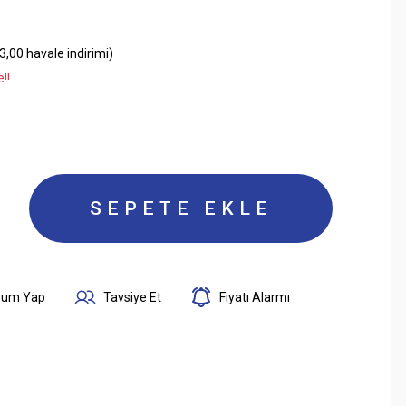
,00 havale indirimi)
!!
SEPETE EKLE
rum Yap
Tavsiye Et
Fiyatı Alarmı