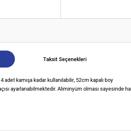
Taksit Seçenekleri
adet kamışa kadar kullanılabilir, 52cm kapalı boy
çısı ayarlanabilmektedir. Aliminyüm olması sayesinde hafif
 yetersiz gördüğünüz noktaları öneri formunu kullanarak tarafımıza iletebilirsini