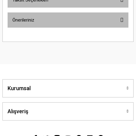
Taksit Seçenekleri
Önerileriniz
Bu ürünün fiyat bilgisi, resim, ürün açıklamalarında ve diğer konularda
yetersiz gördüğünüz noktaları öneri formunu kullanarak tarafımıza
iletebilirsiniz.
Görüş ve önerileriniz için teşekkür ederiz.
Ürün resmi kalitesiz, bozuk veya görüntülenemiyor.
Ürün açıklamasında eksik bilgiler bulunuyor.
Ürün bilgilerinde hatalar bulunuyor.
Kurumsal
Ürün fiyatı diğer sitelerden daha pahalı.
Bu ürüne benzer farklı alternatifler olmalı.
Alışveriş