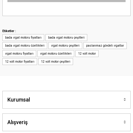
Bu ürünün fiyat bilgisi, resim, ürün açıklamalarında ve diğer konularda
yetersiz gördüğünüz noktaları öneri formunu kullanarak tarafımıza
iletebilirsiniz.
Görüş ve önerileriniz için teşekkür ederiz.
Etiketler :
bada ırgat motoru fiyatları
bada ırgat motoru çeşitleri
Ürün resmi kalitesiz, bozuk veya görüntülenemiyor.
bada ırgat motoru özellikleri
ırgat motoru çeşitleri
paslanmaz gövdeli ırgatlar
Ürün açıklamasında eksik bilgiler bulunuyor.
ırgat motoru fiyatları
ırgat motoru özellikleri
12 volt motor
Ürün bilgilerinde hatalar bulunuyor.
12 volt motor fiyatları
12 volt motor çeşitleri
Ürün fiyatı diğer sitelerden daha pahalı.
Bu ürüne benzer farklı alternatifler olmalı.
Kurumsal
Gönder
Alışveriş