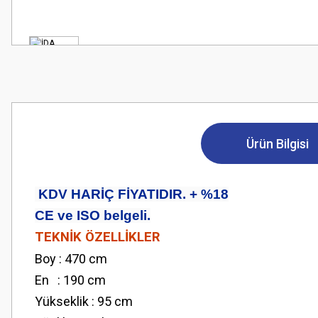
Ürün Bilgisi
KDV HARİÇ FİYATIDIR. + %18
CE ve ISO belgeli.
TEKNİK ÖZELLİKLER
Boy : 470 cm
En : 190 cm
Yükseklik : 95 cm