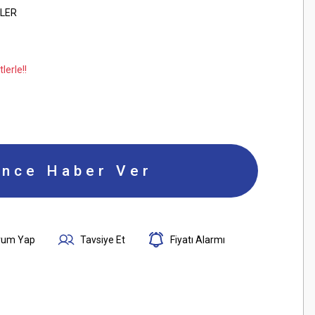
ELER
lerle!!
ince Haber Ver
rum Yap
Tavsiye Et
Fiyatı Alarmı