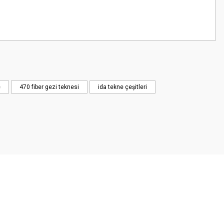
z.
e
470 fiber gezi teknesi
ida tekne çeşitleri