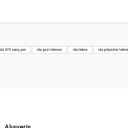
 yetersiz gördüğünüz noktaları öneri formunu kullanarak tarafımıza iletebilirsini
ida 470 satış yeri
ida gezi teknesi
ida tekne
ida polyester tekn
Gönder
Alışveriş