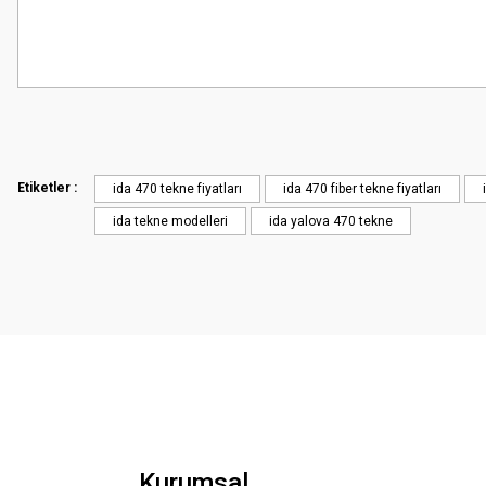
Bu ürünün fiyat bilgisi, resim, ürün açıklamalarında ve diğer konularda
Görüş ve önerileriniz için teşekkür ederiz.
Ürün resmi kalitesiz, bozuk veya görüntülenemiyor.
Ürün açıklamasında eksik bilgiler bulunuyor.
Etiketler :
ida 470 tekne fiyatları
ida 470 fiber tekne fiyatları
Ürün bilgilerinde hatalar bulunuyor.
ida tekne modelleri
ida yalova 470 tekne
Ürün fiyatı diğer sitelerden daha pahalı.
Bu ürüne benzer farklı alternatifler olmalı.
Kurumsal