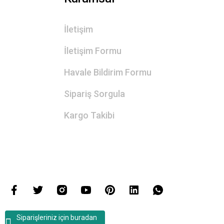
İletişim
İletişim Formu
Havale Bildirim Formu
Sipariş Sorgula
Kargo Takibi
Siparişleriniz için buradan