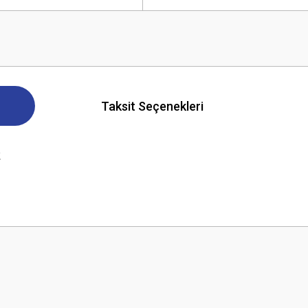
Taksit Seçenekleri
k
 yetersiz gördüğünüz noktaları öneri formunu kullanarak tarafımıza iletebilirsini