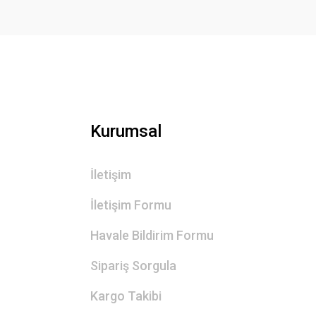
Ürün fiyatı diğer sitelerden daha pahalı.
Bu ürüne benzer farklı alternatifler olmalı.
Kurumsal
İletişim
İletişim Formu
Havale Bildirim Formu
Sipariş Sorgula
Kargo Takibi