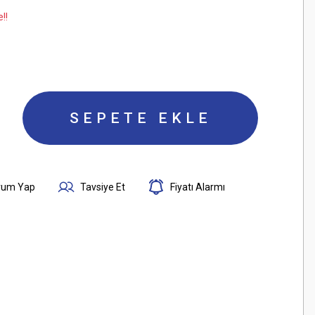
!!
SEPETE EKLE
rum Yap
Tavsiye Et
Fiyatı Alarmı