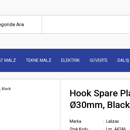
AT MALZ
TEKNE MALZ
ELEKTRİK
GÜVERTE
DALIŞ
Hook Spare Pla
Ø30mm, Black
Marka
Lalizas
Stok Kodu
Lm_44246