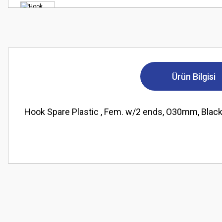
Ürün Bilgisi
Hook Spare Plastic , Fem. w/2 ends, O30mm, Blac
Bu ürünün fiyat bilgisi, resim, ürün açıklamalarında ve diğer konularda
Görüş ve önerileriniz için teşekkür ederiz.
Ürün resmi kalitesiz, bozuk veya görüntülenemiyor.
Ürün açıklamasında eksik bilgiler bulunuyor.
Ürün bilgilerinde hatalar bulunuyor.