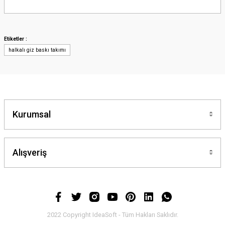
Bu ürünün fiyat bilgisi, resim, ürün açıklamalarında ve diğer konularda
yetersiz gördüğünüz noktaları öneri formunu kullanarak tarafımıza
iletebilirsiniz.
Görüş ve önerileriniz için teşekkür ederiz.
Etiketler :
halkalı giz baskı takımı
Ürün resmi kalitesiz, bozuk veya görüntülenemiyor.
Ürün açıklamasında eksik bilgiler bulunuyor.
Ürün bilgilerinde hatalar bulunuyor.
Ürün fiyatı diğer sitelerden daha pahalı.
Bu ürüne benzer farklı alternatifler olmalı.
Kurumsal
Alışveriş
Gönder
2022 Copyright IdeaSoft - Tüm Hakları Saklıdır.