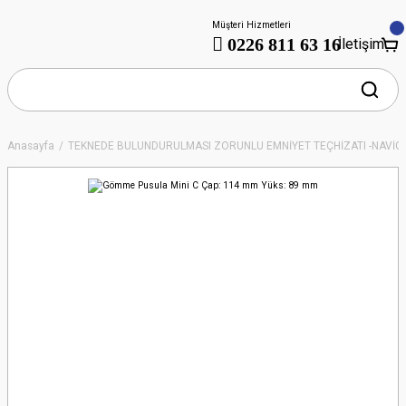
Müşteri Hizmetleri
0226 811 63 16
İletişim
Anasayfa
TEKNEDE BULUNDURULMASI ZORUNLU EMNİYET TEÇHİZATI -NAVİ