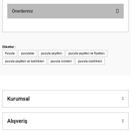
Önerileriniz
Bu ürünün fiyat bilgisi, resim, ürün açıklamalarında ve diğer konularda
yetersiz gördüğünüz noktaları öneri formunu kullanarak tarafımıza
iletebilirsiniz.
Görüş ve önerileriniz için teşekkür ederiz.
Etiketler :
Pusula
pusulalar
pusula çeşitleri
pusula çeşitleri ve fiyatları
Ürün resmi kalitesiz, bozuk veya görüntülenemiyor.
pusula çeşitleri ve özellikleri
pusula isimleri
pusula özellikleri
Ürün açıklamasında eksik bilgiler bulunuyor.
Ürün bilgilerinde hatalar bulunuyor.
Ürün fiyatı diğer sitelerden daha pahalı.
Bu ürüne benzer farklı alternatifler olmalı.
Kurumsal
Alışveriş
Gönder