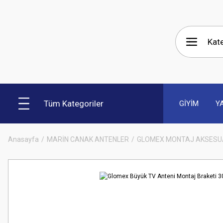
Tüm Kategoriler
GİYİM
Y
Anasayfa
MARİN CANAK ANTENLER
GLOMEX MONTAJ AKSESU