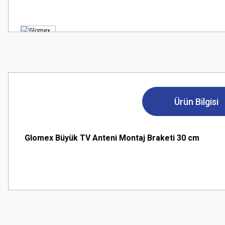
Ürün Bilgisi
Glomex Büyük TV Anteni Montaj Braketi 30 cm
Bu ürünün fiyat bilgisi, resim, ürün açıklamalarında ve diğer konularda
Görüş ve önerileriniz için teşekkür ederiz.
Ürün resmi kalitesiz, bozuk veya görüntülenemiyor.