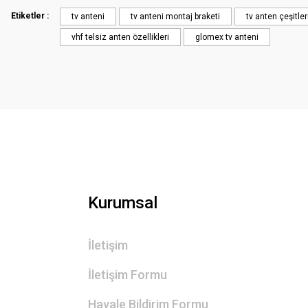
Ürün açıklamasında eksik bilgiler bulunuyor.
Etiketler :
tv anteni
tv anteni montaj braketi
tv anten çeşitler
Ürün bilgilerinde hatalar bulunuyor.
vhf telsiz anten özellikleri
glomex tv anteni
Ürün fiyatı diğer sitelerden daha pahalı.
Bu ürüne benzer farklı alternatifler olmalı.
Kurumsal
İletişim
İletişim Formu
Havale Bildirim Formu