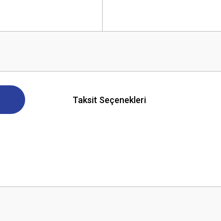
Taksit Seçenekleri
 yetersiz gördüğünüz noktaları öneri formunu kullanarak tarafımıza iletebilirsini