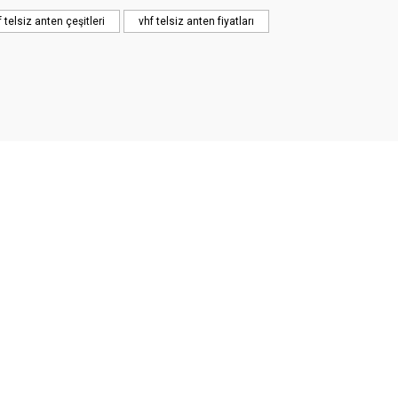
f telsiz anten çeşitleri
vhf telsiz anten fiyatları