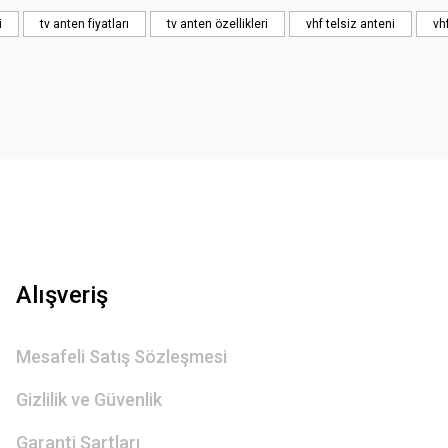
i
tv anten fiyatları
tv anten özellikleri
vhf telsiz anteni
vh
Gönder
Alışveriş
Mesafeli Satış Sözleşmesi
Gizlilik ve Güvenlik
Garanti Şartları