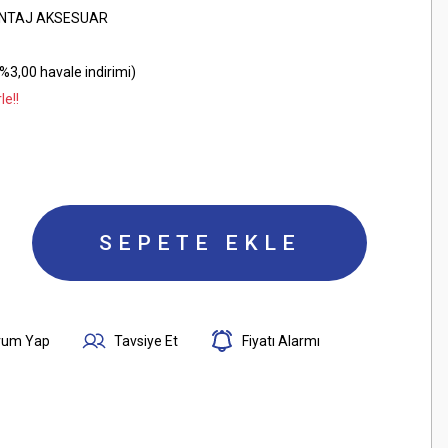
NTAJ AKSESUAR
%3,00 havale indirimi)
le!!
SEPETE EKLE
rum Yap
Tavsiye Et
Fiyatı Alarmı