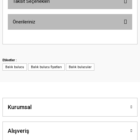
Taksit Seçenekleri
Önerileriniz
Bu ürünün fiyat bilgisi, resim, ürün açıklamalarında ve diğer konularda
yetersiz gördüğünüz noktaları öneri formunu kullanarak tarafımıza
iletebilirsiniz.
Görüş ve önerileriniz için teşekkür ederiz.
Etiketler :
Balık bulucu
Balık bulucu fiyatları
Balık bulucular
Ürün resmi kalitesiz, bozuk veya görüntülenemiyor.
Ürün açıklamasında eksik bilgiler bulunuyor.
Ürün bilgilerinde hatalar bulunuyor.
Ürün fiyatı diğer sitelerden daha pahalı.
Bu ürüne benzer farklı alternatifler olmalı.
Kurumsal
Alışveriş