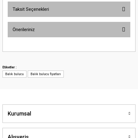
Taksit Seçenekleri
Önerileriniz
Bu ürünün fiyat bilgisi, resim, ürün açıklamalarında ve diğer konularda
yetersiz gördüğünüz noktaları öneri formunu kullanarak tarafımıza
iletebilirsiniz.
Görüş ve önerileriniz için teşekkür ederiz.
Etiketler :
Balık bulucu
Balık bulucu fiyatları
Ürün resmi kalitesiz, bozuk veya görüntülenemiyor.
Ürün açıklamasında eksik bilgiler bulunuyor.
Ürün bilgilerinde hatalar bulunuyor.
Ürün fiyatı diğer sitelerden daha pahalı.
Bu ürüne benzer farklı alternatifler olmalı.
Kurumsal
Alışveriş