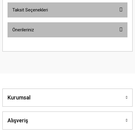
Taksit Seçenekleri
Önerileriniz
Bu ürünün fiyat bilgisi, resim, ürün açıklamalarında ve diğer konularda
yetersiz gördüğünüz noktaları öneri formunu kullanarak tarafımıza
iletebilirsiniz.
Görüş ve önerileriniz için teşekkür ederiz.
Ürün resmi kalitesiz, bozuk veya görüntülenemiyor.
Ürün açıklamasında eksik bilgiler bulunuyor.
Ürün bilgilerinde hatalar bulunuyor.
Kurumsal
Ürün fiyatı diğer sitelerden daha pahalı.
Bu ürüne benzer farklı alternatifler olmalı.
Alışveriş