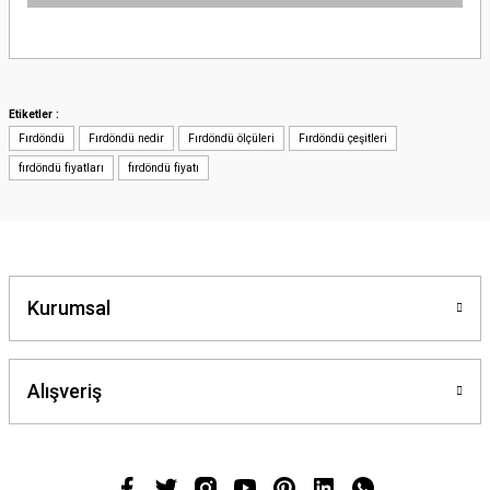
Bu ürünün fiyat bilgisi, resim, ürün açıklamalarında ve diğer konularda
yetersiz gördüğünüz noktaları öneri formunu kullanarak tarafımıza
iletebilirsiniz.
Görüş ve önerileriniz için teşekkür ederiz.
Etiketler :
Fırdöndü
Fırdöndü nedir
Fırdöndü ölçüleri
Fırdöndü çeşitleri
Ürün resmi kalitesiz, bozuk veya görüntülenemiyor.
fırdöndü fiyatları
fırdöndü fiyatı
Ürün açıklamasında eksik bilgiler bulunuyor.
Ürün bilgilerinde hatalar bulunuyor.
Ürün fiyatı diğer sitelerden daha pahalı.
Bu ürüne benzer farklı alternatifler olmalı.
Kurumsal
Alışveriş
Gönder