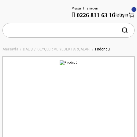
Müşteri Hizmetleri
0226 811 63 16
İletişim
Anasayfa
DALIŞ
GEYÇLER VE YEDEK PARÇALARI
Fırdöndü