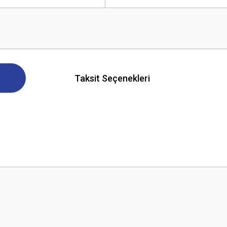
Taksit Seçenekleri
 yetersiz gördüğünüz noktaları öneri formunu kullanarak tarafımıza iletebilirsini