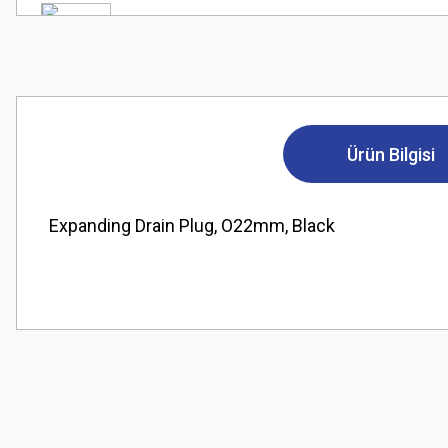
Ürün Bilgisi
Expanding Drain Plug, O22mm, Black
Bu ürünün fiyat bilgisi, resim, ürün açıklamalarında ve diğer konularda
Görüş ve önerileriniz için teşekkür ederiz.
Ürün resmi kalitesiz, bozuk veya görüntülenemiyor.
Ürün açıklamasında eksik bilgiler bulunuyor.
Ürün bilgilerinde hatalar bulunuyor.