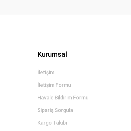
Ürün fiyatı diğer sitelerden daha pahalı.
Bu ürüne benzer farklı alternatifler olmalı.
Kurumsal
İletişim
İletişim Formu
Havale Bildirim Formu
Sipariş Sorgula
Kargo Takibi