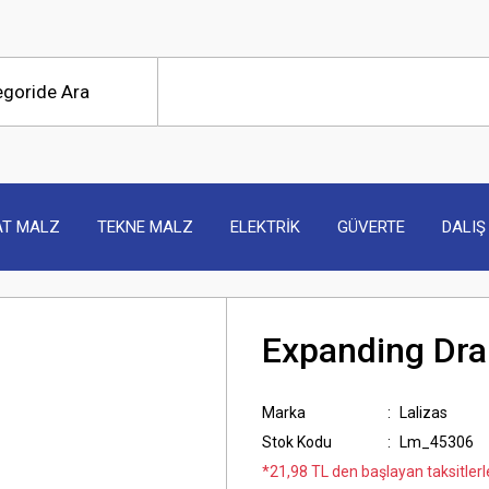
AT MALZ
TEKNE MALZ
ELEKTRİK
GÜVERTE
DALIŞ
Expanding Dra
Marka
Lalizas
Stok Kodu
Lm_45306
*21,98 TL den başlayan taksitlerle