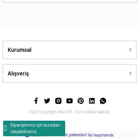
yetersiz gördüğünüz noktaları öneri formunu kullanarak tarafımıza
iletebilirsiniz.
Görüş ve önerileriniz için teşekkür ederiz.
Ürün resmi kalitesiz, bozuk veya görüntülenemiyor.
Ürün açıklamasında eksik bilgiler bulunuyor.
Ürün bilgilerinde hatalar bulunuyor.
Kurumsal
Ürün fiyatı diğer sitelerden daha pahalı.
Bu ürüne benzer farklı alternatifler olmalı.
Alışveriş
Gönder
2022 Copyright IdeaSoft - Tüm Hakları Saklıdır.
Siparişleriniz için buradan
ulaşabilirsiniz.
ideasoft
ile
e-