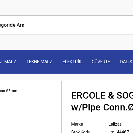
AT MALZ
TEKNE MALZ
ELEKTRİK
GÜVERTE
DALIŞ
ERCOLE & SOG
w/Pipe Conn
Marka
Lalizas
Stok Kodu
Lm_44467