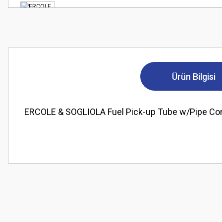
Ürün Bilgisi
ERCOLE & SOGLIOLA Fuel Pick-up Tube w/Pipe 
Bu ürünün fiyat bilgisi, resim, ürün açıklamalarında ve diğer konularda
Görüş ve önerileriniz için teşekkür ederiz.
Ürün resmi kalitesiz, bozuk veya görüntülenemiyor.
Ürün açıklamasında eksik bilgiler bulunuyor.
Ürün bilgilerinde hatalar bulunuyor.