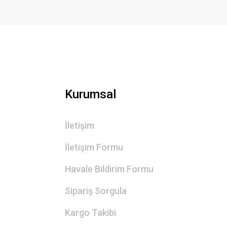
Ürün fiyatı diğer sitelerden daha pahalı.
Bu ürüne benzer farklı alternatifler olmalı.
Kurumsal
İletişim
İletişim Formu
Havale Bildirim Formu
Sipariş Sorgula
Kargo Takibi