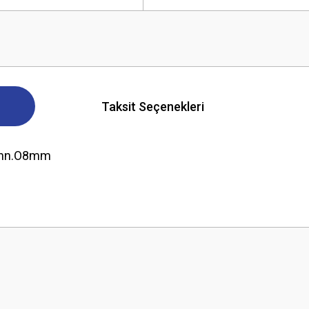
Taksit Seçenekleri
Conn.O8mm
 yetersiz gördüğünüz noktaları öneri formunu kullanarak tarafımıza iletebilirsini