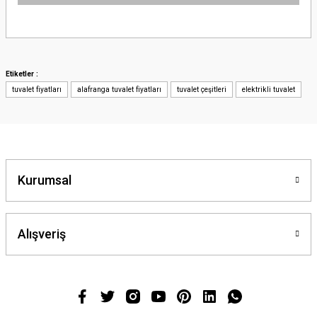
Bu ürünün fiyat bilgisi, resim, ürün açıklamalarında ve diğer konularda
yetersiz gördüğünüz noktaları öneri formunu kullanarak tarafımıza
iletebilirsiniz.
Görüş ve önerileriniz için teşekkür ederiz.
Etiketler :
tuvalet fiyatları
alafranga tuvalet fiyatları
tuvalet çeşitleri
elektrikli tuvalet
Ürün resmi kalitesiz, bozuk veya görüntülenemiyor.
Ürün açıklamasında eksik bilgiler bulunuyor.
Ürün bilgilerinde hatalar bulunuyor.
Ürün fiyatı diğer sitelerden daha pahalı.
Bu ürüne benzer farklı alternatifler olmalı.
Kurumsal
Alışveriş
Gönder