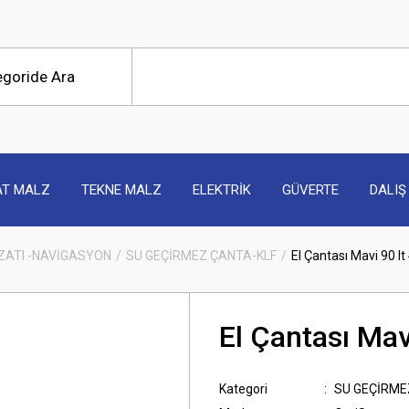
AT MALZ
TEKNE MALZ
ELEKTRİK
GÜVERTE
DALIŞ
ZATI -NAVİGASYON
SU GEÇİRMEZ ÇANTA-KLF
El Çantası Mavi 90 l
El Çantası Mav
Kategori
SU GEÇİRME