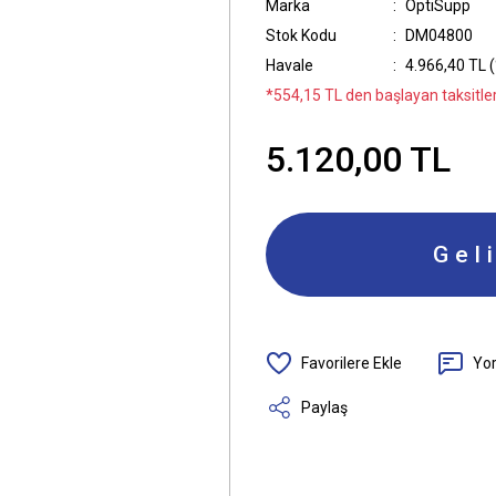
Marka
OptiSupp
Stok Kodu
DM04800
Havale
4.966,40 TL (
*554,15 TL den başlayan taksitler
5.120,00 TL
Gel
Yo
Paylaş