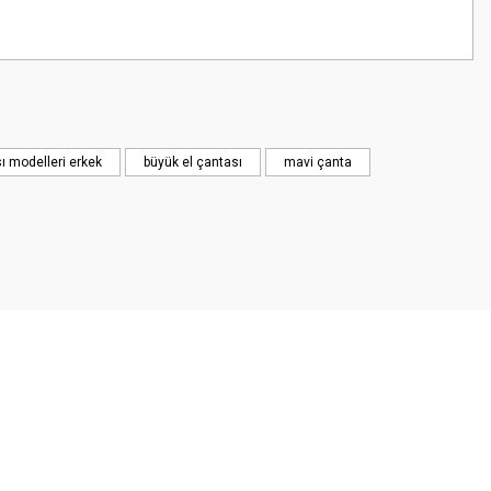
z.
ı modelleri erkek
büyük el çantası
mavi çanta