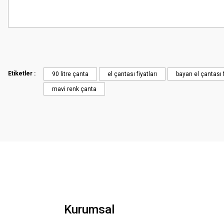
Bu ürünün fiyat bilgisi, resim, ürün açıklamalarında ve diğer konularda
Görüş ve önerileriniz için teşekkür ederiz.
Ürün resmi kalitesiz, bozuk veya görüntülenemiyor.
Ürün açıklamasında eksik bilgiler bulunuyor.
Etiketler :
90 litre çanta
el çantası fiyatları
bayan el çantası f
Ürün bilgilerinde hatalar bulunuyor.
mavi renk çanta
Ürün fiyatı diğer sitelerden daha pahalı.
Bu ürüne benzer farklı alternatifler olmalı.
Kurumsal