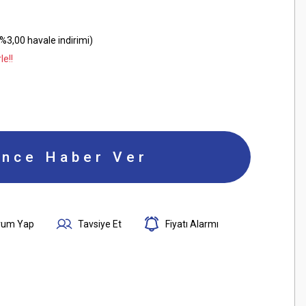
%3,00 havale indirimi)
le!!
ince Haber Ver
rum Yap
Tavsiye Et
Fiyatı Alarmı