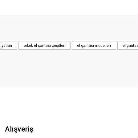
 yetersiz gördüğünüz noktaları öneri formunu kullanarak tarafımıza iletebilirsini
iyatları
erkek el çantası çeşitleri
el çantası modelleri
el çantas
Gönder
Alışveriş