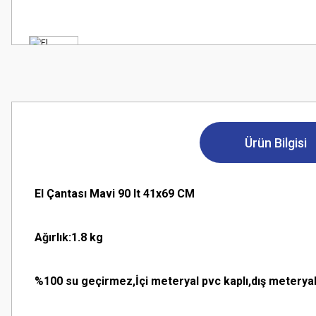
Ürün Bilgisi
El Çantası Mavi 90 lt 41x69 CM
Ağırlık:1.8 kg
%100 su geçirmez,İçi meteryal pvc kaplı,dış metery