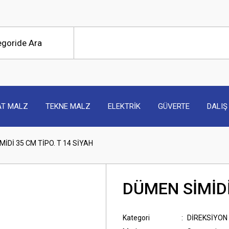
AT MALZ
TEKNE MALZ
ELEKTRİK
GÜVERTE
DALIŞ
İDİ 35 CM TİPO. T 14 SİYAH
DÜMEN SİMİDİ
Kategori
DİREKSİYON