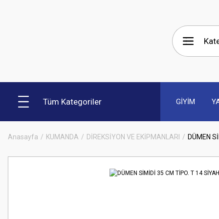
Tüm Kategoriler
GİYİM
Y
Anasayfa
KUMANDA
DİREKSİYON VE EKİPMANLARI
DÜMEN SİM