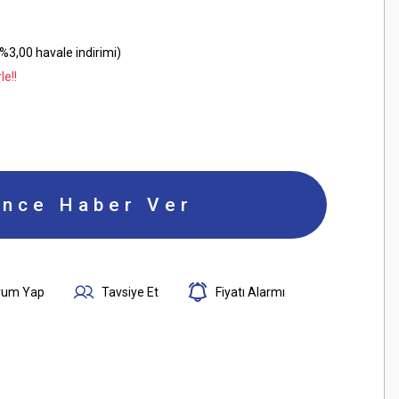
%3,00 havale indirimi)
le!!
ince Haber Ver
rum Yap
Tavsiye Et
Fiyatı Alarmı