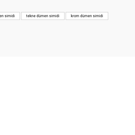
n simidi
tekne dümen simidi
krom dümen simidi