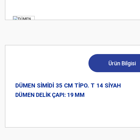
Ürün Bilgisi
DÜMEN SİMİDİ 35 CM TİPO. T 14 SİYAH
DÜMEN DELİK ÇAPI: 19 MM
Bu ürünün fiyat bilgisi, resim, ürün açıklamalarında ve diğer konularda
Görüş ve önerileriniz için teşekkür ederiz.