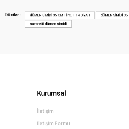
Ürün resmi kalitesiz, bozuk veya görüntülenemiyor.
Ürün açıklamasında eksik bilgiler bulunuyor.
Etiketler :
dÜMEN SİMİDİ 35 CM TİPO. T 14 SİYAH
dÜMEN SİMİDİ 35 
Ürün bilgilerinde hatalar bulunuyor.
savoretti dümen simidi
Ürün fiyatı diğer sitelerden daha pahalı.
Bu ürüne benzer farklı alternatifler olmalı.
Kurumsal
İletişim
İletişim Formu