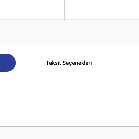
Taksit Seçenekleri
 yetersiz gördüğünüz noktaları öneri formunu kullanarak tarafımıza iletebilirsini