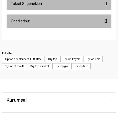
Taksit Seçenekleri
Önerileriniz
Bu ürünün fiyat bilgisi, resim, ürün açıklamalarında ve diğer konularda
yetersiz gördüğünüz noktaları öneri formunu kullanarak tarafımıza
iletebilirsiniz.
Görüş ve önerileriniz için teşekkür ederiz.
Etiketler :
Tip top dry cleaners hutt street
Dry top
Dry top kayak
Dry top sale
Ürün resmi kalitesiz, bozuk veya görüntülenemiyor.
Dry top of mouth
Dry top snorkel
Dry top gw
Dry top tarp
Ürün açıklamasında eksik bilgiler bulunuyor.
Ürün bilgilerinde hatalar bulunuyor.
Ürün fiyatı diğer sitelerden daha pahalı.
Bu ürüne benzer farklı alternatifler olmalı.
Kurumsal