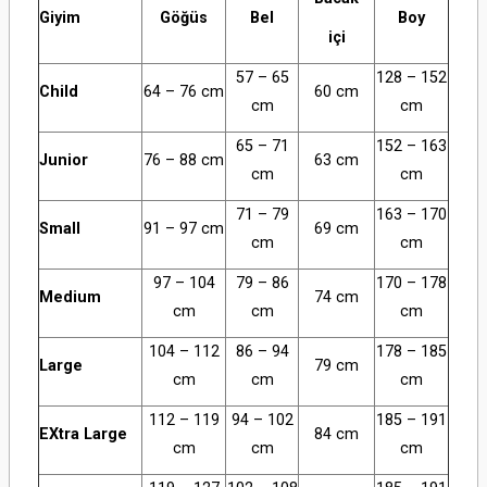
Giyim
Göğüs
Bel
Boy
içi
57 – 65
128 – 152
Ch
ild
64 – 76 cm
60 cm
cm
cm
65 – 71
152 – 163
Jun
ior
76 – 88 cm
63 cm
cm
cm
71 – 79
163 – 170
S
mall
91 – 97 cm
69 cm
cm
cm
97 – 104
79 – 86
170 – 178
M
edium
74 cm
cm
cm
cm
104 – 112
86 – 94
178 – 185
L
arge
79 cm
cm
cm
cm
112 – 119
94 – 102
185 – 191
EX
tra Large
84 cm
cm
cm
cm